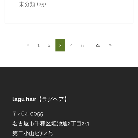
未分類
(25)
…
«
1
2
3
4
5
22
»
lagu hair
【ラグヘア】
〒464-0055
名古屋市千種区姫池通2丁目2-3
第二小山ビル1号