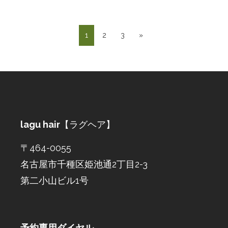
1
2
3
»
lagu hair
【ラグヘア】
〒464-0055
名古屋市千種区姫池通2丁目2-3
第二小山ビル1号
予約専用ダイヤル