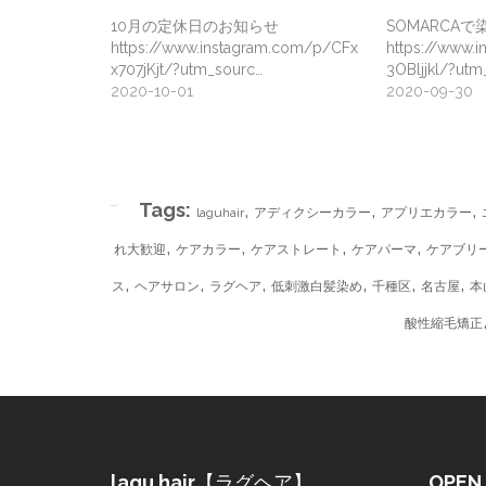
10月の定休日のお知らせ
SOMARCA
https://www.instagram.com/p/CFx
https://www.
x707jKjt/?utm_sourc…
3OBljjkl/?utm
2020-10-01
2020-09-30
SOMARCAで染まるかチャレンジ❗️ 今オーダー
ても色落ちが早いのがピンクの弱点です💦 こちらの
Tags:
,
,
,
ピンクのカラーをW補修！ピンクの入りもいいと聞
laguhair
アディクシーカラー
アプリエカラー
ればお客様に提供しますね！ #laguhair#美容院#
,
,
,
,
れ大歓迎
ケアカラー
ケアストレート
ケアパーマ
ケアブリ
,
,
,
,
,
,
A post shared by
lagu hair
(@laguhair
ス
ヘアサロン
ラグヘア
低刺激白髪染め
千種区
名古屋
本
酸性縮毛矯正
lagu hair
【ラグヘア】
OPEN