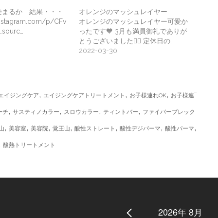
で染まるか 結果・・・
オレンジのマッシュレイヤー
instagram.com/p/CFv
オレンジのマッシュレイヤー可愛か
_sourc…
ったです🧡 3月も満員御礼でありが
とうございました🙇‍♀️ 定休日の…
2022-03-30
の多いピンクのカラー！ 可愛い色なのですがどうし
SOMARCAはシャンプーとトリートメントで
,
,
,
いています！ ですのでスタッフで試して良け
エイジングケア
エイジングケアトリートメント
お子様連れOK
お子様連
美容室#ヘアー#SOMARCA#ピンクヘアー
,
,
,
,
ーチ
サスティノカラー
スロウカラー
ティントバー
ファイバープレック
,
,
,
,
,
,
,
) on
Sep 25, 2020 at 6:43pm PDT
山
美容室
美容院
覚王山
酸性ストレート
酸性デジパーマ
酸性パーマ
,
酸熱トリートメント
2026年 8月