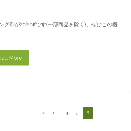
剤が20%offです(一部商品を除く)。⁡ぜひこの機
ead More
…
«
1
4
5
6