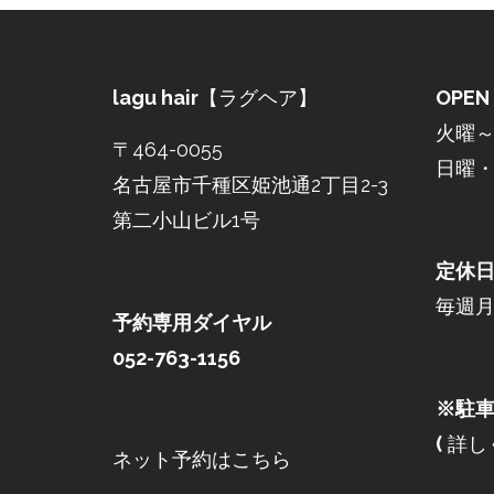
lagu hair
【ラグヘア】
OPEN
火曜～土
〒464-0055
日曜・祝
名古屋市千種区姫池通2丁目2-3
第二小山ビル1号
定休
毎週
予約専用ダイヤル
052-763-1156
※駐車
(
詳し
ネット予約はこちら