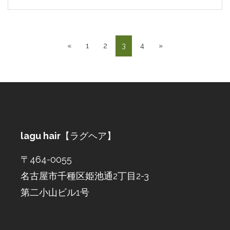
«
1
2
3
4
»
lagu hair
【ラグヘア】
〒464-0055
名古屋市千種区姫池通2丁目2-3
第二小山ビル1号