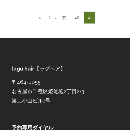
…
«
1
39
40
41
lagu hair
【ラグヘア】
〒464-0055
名古屋市千種区姫池通2丁目2-3
第二小山ビル1号
予約専用ダイヤル