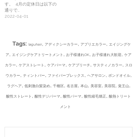
す。⁡ ⁡ 4月の定休日は以下の
通りで…
2022-04-01
Tags:
,
,
,
laguhair
アディクシーカラー
アプリエカラー
エイジングケ
,
,
,
,
ア
エイジングケアトリートメント
お子様連れOK
お子様連れ大歓迎
ケア
,
,
,
,
,
カラー
ケアストレート
ケアパーマ
ケアブリーチ
サスティノカラー
スロ
,
,
,
,
,
ウカラー
ティントバー
ファイバープレックス
ヘアサロン
ボンドオイル
,
,
,
,
,
,
,
,
ラグヘア
低刺激白髪染め
千種区
名古屋
本山
美容室
美容院
覚王山
,
,
,
,
酸性ストレート
酸性デジパーマ
酸性パーマ
酸性縮毛矯正
酸熱トリート
メント