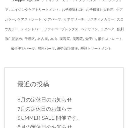
laguhair
アディクシーカラー
アプリエカラー
エイジングケ
,
,
,
,
ア
エイジングケアトリートメント
お子様連れOK
お子様連れ大歓迎
ケア
,
,
,
,
,
カラー
ケアストレート
ケアパーマ
ケアブリーチ
サスティノカラー
スロ
,
,
,
,
,
ウカラー
ティントバー
ファイバープレックス
ヘアサロン
ラグヘア
低刺
,
,
,
,
,
,
,
,
激白髪染め
千種区
名古屋
本山
美容室
美容院
覚王山
酸性ストレート
,
,
,
酸性デジパーマ
酸性パーマ
酸性縮毛矯正
酸熱トリートメント
最近の投稿
8月の定休日のお知らせ
7月の定休日のお知らせ
SUMMER SALE 開催です。
6月の定休日のお知らせ