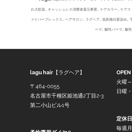
,
,
,
れ大歓迎
キャッシュレス消費者還元事業
ケアカラー
ケアス
,
,
,
,
ァイバープレックス
ヘアサロン
ラグヘア
低刺激白髪染め
,
,
ーマ
酸性パーマ
酸性
lagu hair
【ラグヘア】
OPEN
火曜～土
〒464-0055
日曜・祝
名古屋市千種区姫池通2丁目2-3
第二小山ビル1号
定休
毎週