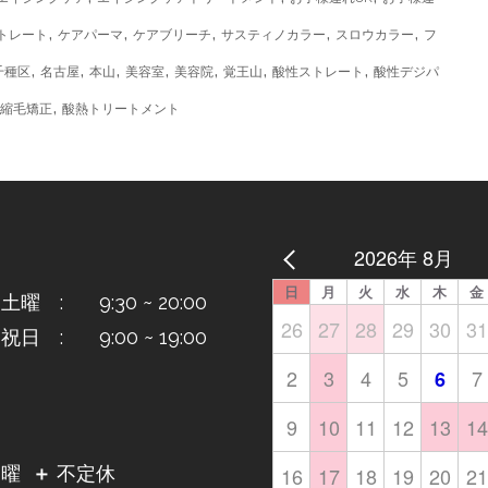
,
,
,
,
,
トレート
ケアパーマ
ケアブリーチ
サスティノカラー
スロウカラー
フ
,
,
,
,
,
,
,
千種区
名古屋
本山
美容室
美容院
覚王山
酸性ストレート
酸性デジパ
,
縮毛矯正
酸熱トリートメント
2026年 8月
日
月
火
水
木
金
曜 : 9:30 ~ 20:00
26
27
28
29
30
31
日 : 9:00 ~ 19:00
2
3
4
5
7
6
9
10
11
12
13
14
日
16
17
18
19
20
21
月曜
＋
不定休