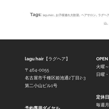
Tags:
,
,
,
laguhair
お子様連れ大歓迎
ヘアサロン
ラグヘ
,
山
lagu hair
【ラグヘア】
OPEN
火曜～土
〒464-0055
日曜・祝
名古屋市千種区姫池通2丁目2-3
第二小山ビル1号
定休
毎週
予約専用ダイヤル