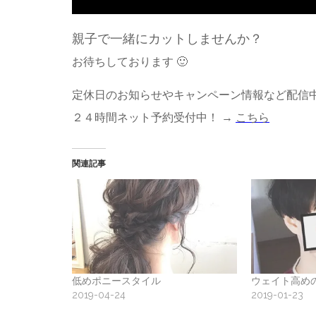
親子で一緒にカットしませんか？
お待ちしております 🙂
定休日のお知らせやキャンペーン情報など配信中
２４時間ネット予約受付中！ →
こちら
関連記事
低めポニースタイル
ウェイト高め
2019-04-24
2019-01-23