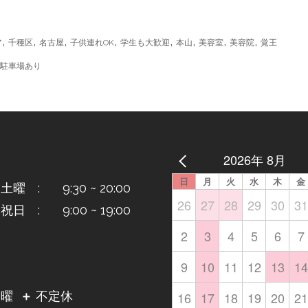
,
,
,
,
,
,
,
,
ア
千種区
名古屋
子供連れOK
学生も大歓迎
本山
美容室
美容院
覚王
駐車場あり
2026年 8月
日
月
火
水
木
金
曜 : 9:30 ~ 20:00
26
27
28
29
30
31
日 : 9:00 ~ 19:00
2
3
4
5
6
7
9
10
11
12
13
14
日
16
17
18
19
20
21
月曜
＋
不定休