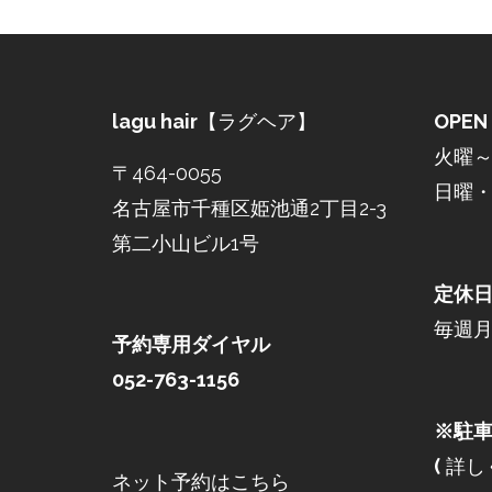
lagu hair
【ラグヘア】
OPEN
火曜～土
〒464-0055
日曜・祝
名古屋市千種区姫池通2丁目2-3
第二小山ビル1号
定休
毎週
予約専用ダイヤル
052-763-1156
※駐車
(
詳し
ネット予約はこちら