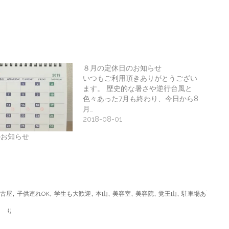
８月の定休日のお知らせ
いつもご利用頂きありがとうござい
ます。 歴史的な暑さや逆行台風と
色々あった7月も終わり、今日から8
月…
2018-08-01
のお知らせ
,
,
,
,
,
,
,
古屋
子供連れOK
学生も大歓迎
本山
美容室
美容院
覚王山
駐車場あ
り