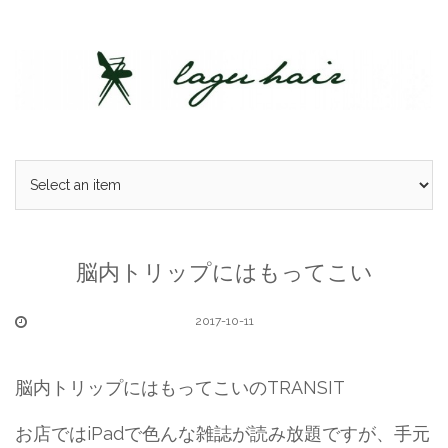
Skip
to
content
脳内トリップにはもってこい
2017-10-11
脳内トリップにはもってこいのTRANSIT
お店ではiPadで色んな雑誌が読み放題ですが、手元