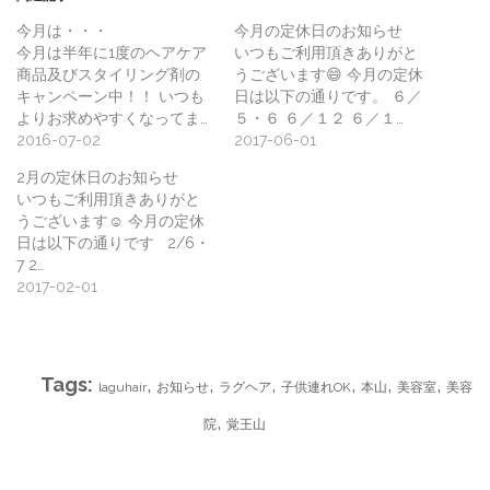
今月は・・・
今月の定休日のお知らせ
今月は半年に1度のヘアケア
いつもご利用頂きありがと
商品及びスタイリング剤の
うございます😄 今月の定休
キャンペーン中！！ いつも
日は以下の通りです。 ６／
よりお求めやすくなってま…
５・６ ６／１２ ６／１…
2016-07-02
2017-06-01
2月の定休日のお知らせ
いつもご利用頂きありがと
うございます☺️ 今月の定休
日は以下の通りです 2/6・
7 2…
2017-02-01
Tags:
,
,
,
,
,
,
laguhair
お知らせ
ラグヘア
子供連れOK
本山
美容室
美容
,
院
覚王山