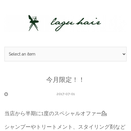
Skip
to
content
今月限定！！
2017-07-01
当店から半期に1度のスペシャルオファー💁
シャンプーやトリートメント、スタイリング剤など