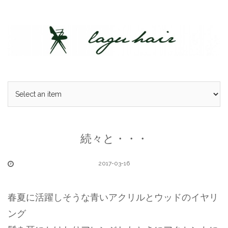
Skip
to
content
続々と・・・
2017-03-16
春夏に活躍しそうな青いアクリルとウッドのイヤリ
ング