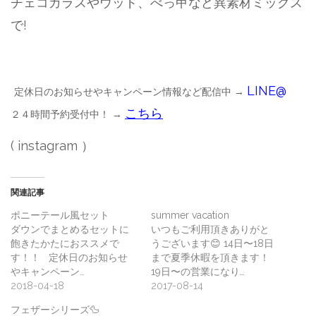
チェコガラスやウッド、べっ甲など異素材ミックス
で!
LINE@
定休日のお知らせやキャンペーン情報など配信中 →
こちら
２４時間予約受付中！ →
( instagram ）
関連記事
ポニーテール風セット
summer vacation
ダウンでまとめるセットに
いつもご利用頂きありがと
飽きたかたにおススメで
うございます😊 14日〜18日
す‍！！ 定休日のお知らせ
まで夏季休暇を頂きます！
やキャンペーン…
19日〜の営業になり…
2018-04-18
2017-08-14
フェザーシリーズ🦆