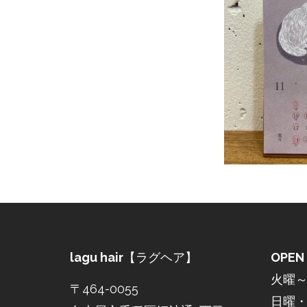
lagu hair
【ラグヘア】
OPEN
火曜～土
〒464-0055
日曜・祝