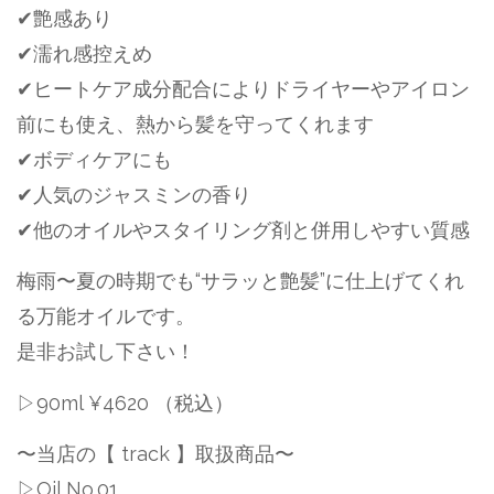
✔︎艶感あり
✔︎濡れ感控えめ
✔︎ヒートケア成分配合によりドライヤーやアイロン
前にも使え、熱から髪を守ってくれます
✔︎ボディケアにも
✔︎人気のジャスミンの香り
✔︎他のオイルやスタイリング剤と併用しやすい質感
梅雨〜夏の時期でも“サラッと艶髪”に仕上げてくれ
る万能オイルです。
是非お試し下さい！
▷90ml ¥4620 （税込）
〜当店の【 track 】取扱商品〜
▷Oil No.01