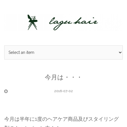
Skip
to
content
今月は・・・
2016-07-02
今月は半年に1度のヘアケア商品及びスタイリング