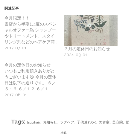
関連記事
今月限定！！
当店から半期に1度のスペシ
ャルオファー💁 シャンプー
やトリートメント、スタイ
リング剤などのヘアケア商…
2017-07-01
３月の定休日のお知らせ
2024-03-01
今月の定休日のお知らせ
いつもご利用頂きありがと
うございます😄 今月の定休
日は以下の通りです。 ６／
５・６ ６／１２ ６／１…
2017-06-01
Tags:
,
,
,
,
,
,
laguhair
お知らせ
ラグヘア
子供連れOK
美容室
美容院
覚
王山