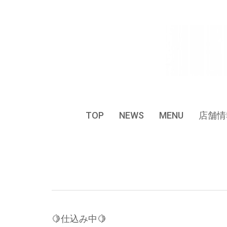
Skip
to
content
TOP
NEWS
MENU
店舗情
🍋仕込み中🍋