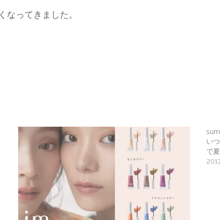
くなってきました。
sum
いつ
で夏
201