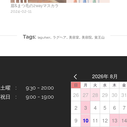
眉&まつ毛の2wayマスカラ
2024-02-11
Tags:
,
,
,
,
laguhair
ラグヘア
美容室
美容院
覚王山
2026年 8月
日
月
火
水
木
金
曜 : 9:30 ~ 20:00
26
27
28
29
30
31
日 : 9:00 ~ 19:00
2
3
4
5
6
7
9
11
12
13
14
10
日