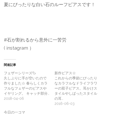
夏にぴったりな白い石のルーフピアスです！
#石が割れるから意外に一苦労
( instagram ）
関連記事
フェザーシリーズ🦆
新作ピアス☆
久しぶりに手が空いたので
これからの季節にぴったり
作りました☆ 春らしくカラ
なカラフルなドライフラワ
フルなフェザーのピアスや
ーの双子ピアス。耳かけス
イヤリング。 キャッチ部分…
タイルやしばったスタイル
2018-04-06
の耳…
2016-06-03
今日の一コマ