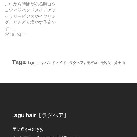
これから時間がある時コツ
コツと♡ハンドメイドアク
セサリーピアスやイヤリン
グ、どんどん増やす予定で
す！…
2016-04-11
Tags:
,
,
,
,
,
laguhair
ハンドメイド
ラグヘア
美容室
美容院
覚王山
lagu hair
【ラグヘア】
〒464-0055