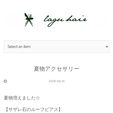
Skip
to
content
夏物アクセサリー
2016-05-21
夏物増えました☆
【サザレ石のルーフピアス】