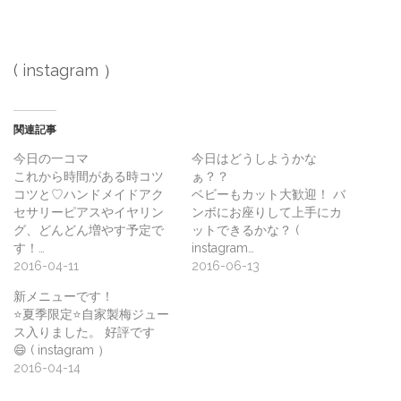
( instagram ）
関連記事
今日の一コマ
今日はどうしようかな
これから時間がある時コツ
ぁ？？
コツと♡ハンドメイドアク
ベビーもカット大歓迎！ バ
セサリーピアスやイヤリン
ンボにお座りして上手にカ
グ、どんどん増やす予定で
ットできるかな？ (
す！…
instagram…
2016-04-11
2016-06-13
新メニューです！
⭐️夏季限定⭐️自家製梅ジュー
ス入りました。 好評です
😄 ( instagram ）
2016-04-14