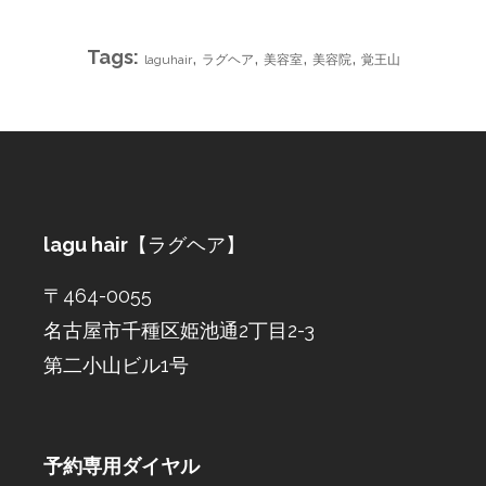
Tags:
,
,
,
,
laguhair
ラグヘア
美容室
美容院
覚王山
lagu hair
【ラグヘア】
〒464-0055
名古屋市千種区姫池通2丁目2-3
第二小山ビル1号
予約専用ダイヤル