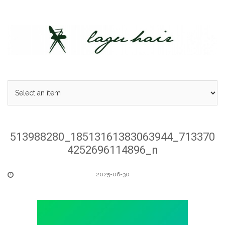
Skip
to
content
513988280_18513161383063944_713370
4252696114896_n
2025-06-30