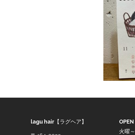
lagu hair
【ラグヘア】
OPEN
火曜～土