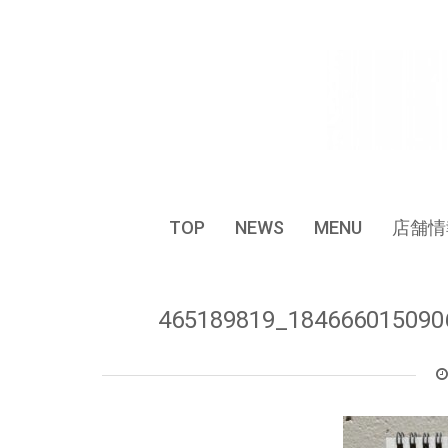
Skip
to
content
TOP
NEWS
MENU
店舗情
465189819_184666015090