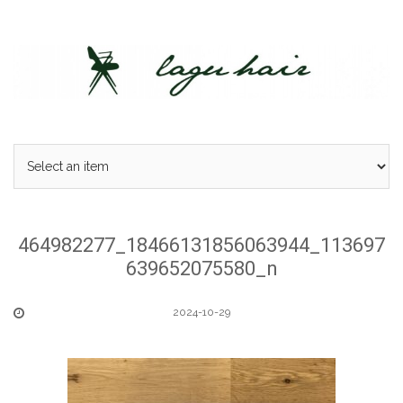
Skip
to
content
464982277_18466131856063944_113697
639652075580_n
2024-10-29