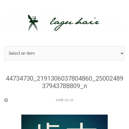
Skip
to
content
44734730_2191306037804860_25002489
37943788809_n
2018-12-01