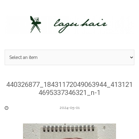
Skip
to
content
440326877_18431172049063944_413121
4695337346321_n-1
2024-05-01