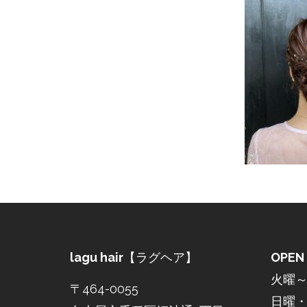
lagu hair
【ラグヘア】
OPEN
火曜～土
〒464-0055
日曜・祝