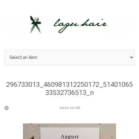
Skip
to
content
296733013_460981312250172_51401065
33532736513_n
2022-12-26