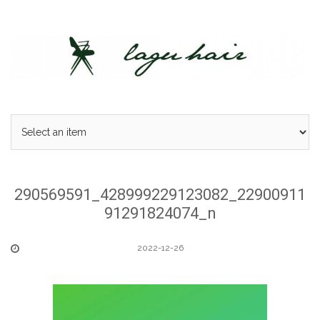
Skip
to
content
290569591_428999229123082_22900911
91291824074_n
2022-12-26