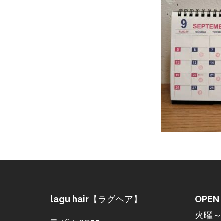
lagu hair
【ラグヘア】
OPEN
火曜～土