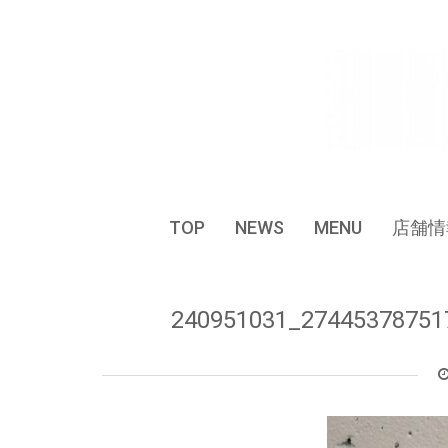
Skip
to
content
TOP
NEWS
MENU
店舗情
240951031_27445378751