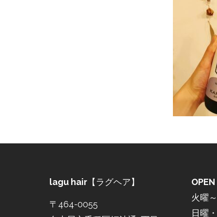
lagu hair
【ラグヘア】
OPEN
火曜～土
〒464-0055
日曜・祝