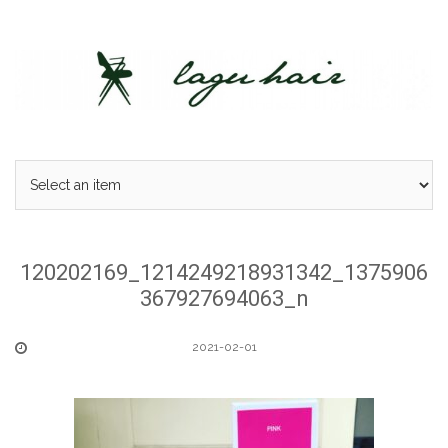
Skip
to
content
120202169_1214249218931342_1375906
367927694063_n
2021-02-01